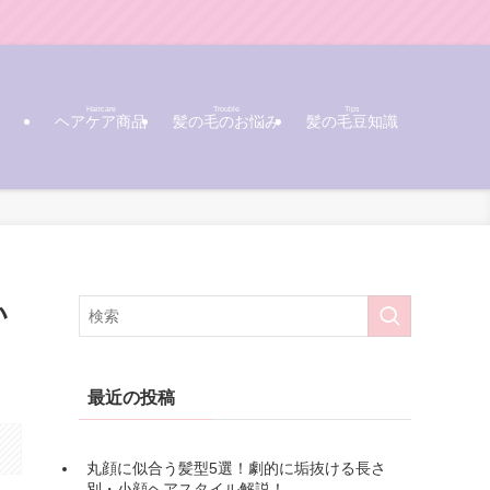
Haircare
Trouble
Tips
ヘアケア商品
髪の毛のお悩み
髪の毛豆知識
い
最近の投稿
丸顔に似合う髪型5選！劇的に垢抜ける長さ
別・小顔ヘアスタイル解説！