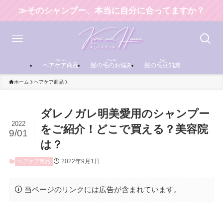
≫そのシャンプー、本当に自分に合ってますか？
Haircare
Trouble
Tips
ヘアケア商品
髪の毛のお悩み
髪の毛豆知識
ホーム
ヘアケア商品
ダレノガレ明美愛用のシャンプー
2022
をご紹介！どこで買える？美容院
9/01
は？
2022年9月1日
ヘアケア商品
当ページのリンクには広告が含まれています。