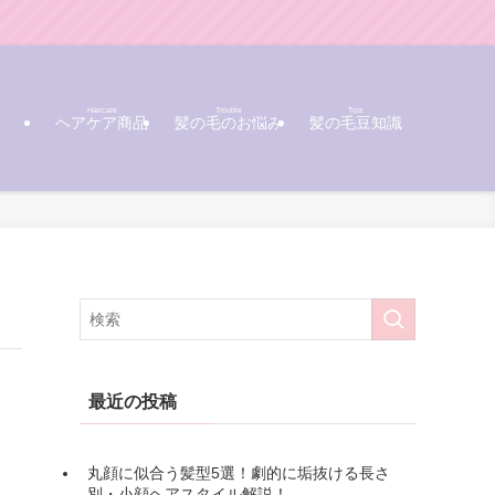
Haircare
Trouble
Tips
ヘアケア商品
髪の毛のお悩み
髪の毛豆知識
最近の投稿
丸顔に似合う髪型5選！劇的に垢抜ける長さ
別・小顔ヘアスタイル解説！