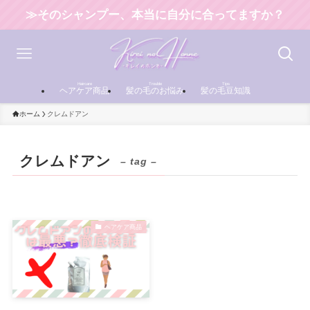
≫そのシャンプー、本当に自分に合ってますか？
Haircare
Trouble
Tips
ヘアケア商品
髪の毛のお悩み
髪の毛豆知識
ホーム
クレムドアン
クレムドアン
– tag –
ヘアケア商品